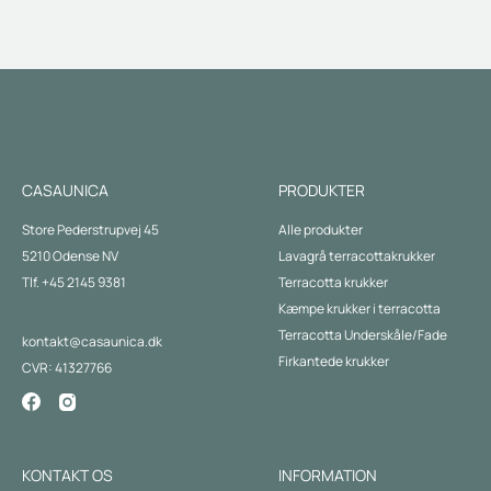
CASAUNICA
PRODUKTER
Store Pederstrupvej 45
Alle produkter
5210 Odense NV
Lavagrå terracottakrukker
Tlf. +45 2145 9381
Terracotta krukker
Kæmpe krukker i terracotta
Terracotta Underskåle/Fade
kontakt@casaunica.dk
Firkantede krukker
CVR: 41327766
KONTAKT OS
INFORMATION