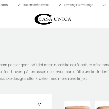
racotta
Italiensk håndværk
Levering 1-5 hverdage
, som passer godt ind i det mere nordiske og rå look, er af sa
enfor i haven, på terrassen eller hvor man måtte ønske. Inde
ssiske designs eller krukker med mere rene linjer.