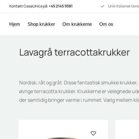
Kontakt CasaUnica på
+45 2145 9381
Unik italiensk ter
Hjem
Shop krukker
Om krukkerne
Om os
Lavagrå terracottakrukker
Nordisk, råt og gråt. Disse fantastisk smukke krukker
øvrige terracotta krukker. Krukkerne er velegnede ud
der samtidig bringer varme i rummet. Vælg mellem kla